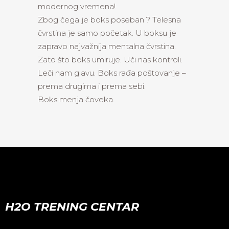
modernog vremena!
Zbog čega je boks poseban ? Telesna
čvrstina je samo početak. U boksu je
zapravo najvažnija mentalna čvrstina.
Zato što boks umiruje. Uči nas kontroli.
Leči nam glavu. Boks rađa poštovanje –
prema drugima i prema sebi.
Boks menja čoveka.
H2O TRENING CENTAR