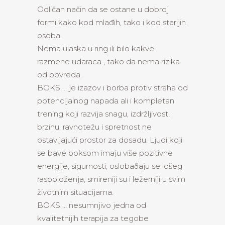
Odličan način da se ostane u dobroj
formi kako kod mlađih, tako i kod starijih
osoba.
Nema ulaska u ring ili bilo kakve
razmene udaraca , tako da nema rizika
od povreda.
BOKS … je izazov i borba protiv straha od
potencijalnog napada ali i kompletan
trening koji razvija snagu, izdržljivost,
brzinu, ravnotežu i spretnost ne
ostavljajući prostor za dosadu. Ljudi koji
se bave boksom imaju više pozitivne
energije, sigurnosti, oslobaðaju se lošeg
raspoloženja, smireniji su i ležerniji u svim
životnim situacijama.
BOKS … nesumnjivo jedna od
kvalitetnijih terapija za tegobe