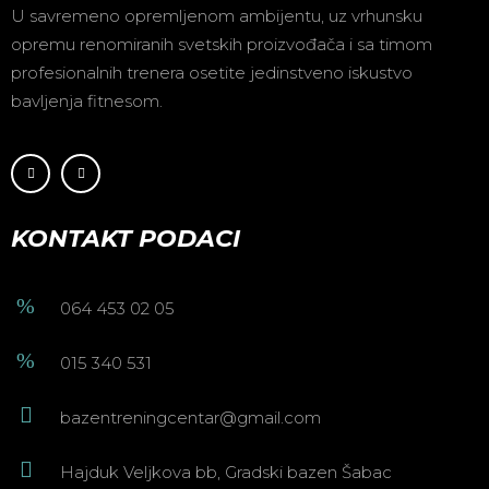
U savremeno opremljenom ambijentu, uz vrhunsku
opremu renomiranih svetskih proizvođača i sa timom
profesionalnih trenera osetite jedinstveno iskustvo
bavljenja fitnesom.
KONTAKT PODACI
064 453 02 05
015 340 531
bazentreningcentar@gmail.com
Hajduk Veljkova bb, Gradski bazen Šabac