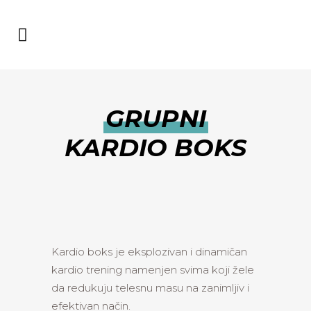
GRUPNI
KARDIO BOKS
Kardio boks je eksplozivan i dinamičan
kardio trening namenjen svima koji žele
da redukuju telesnu masu na zanimljiv i
efektivan način.