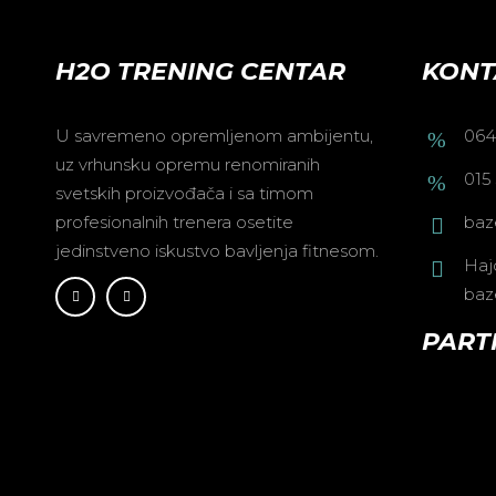
H2O TRENING CENTAR
KONT
U savremeno opremljenom ambijentu,
064
uz vrhunsku opremu renomiranih
015
svetskih proizvođača i sa timom
profesionalnih trenera osetite
baz
jedinstveno iskustvo bavljenja fitnesom.
Haj
baz
PART