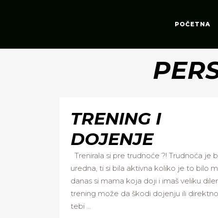
POČETNA
PERS
TRENING I
DOJENJE
Trenirala si pre trudnoće ?! Trudnoća je b
uredna, ti si bila aktivna koliko je to bilo
danas si mama koja doji i imaš veliku dile
trening može da škodi dojenju ili direktno
tebi ...