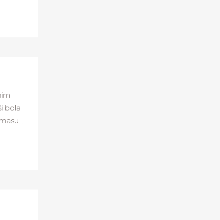
nim
i bola
masu...