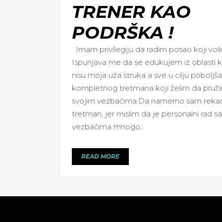
TRENER KAO
PODRŠKA !
Imam privilegiju da radim posao koji vol
Ispunjava me da se edukujem iz oblasti 
nisu moja uža struka a sve u cilju poboljš
kompletnog tretmana koji želim da pruž
svojim vezbačima.Da namerno sam reka
tretman, jer mislim da je personalni rad sa
vezbačima mnogo...
READ MORE