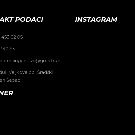
AKT PODACI
INSTAGRAM
 453 02 05
 340 531
entreningcentar@gmail.com
duk Veljkova bb, Gradski
en Šabac
NER