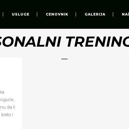
USLUGE
CENOVNIK
GALERIJA
NA
ONALNI TRENIN
ila
 moguće,
mu da li
 bebi i