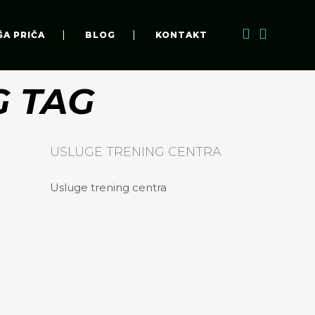
ŠA PRIČA
BLOG
KONTAKT
G TAG
USLUGE TRENING CENTRA
Usluge trening centra