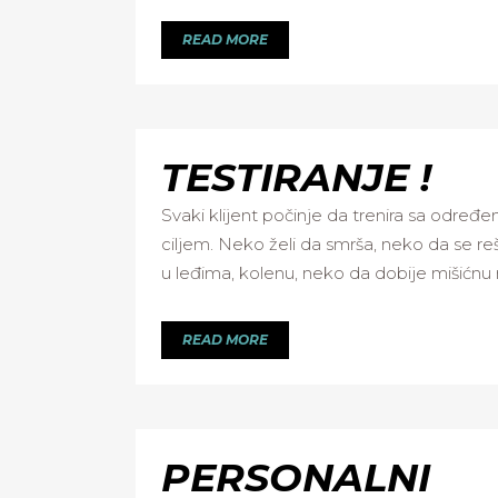
READ MORE
TESTIRANJE !
Svaki klijent počinje da trenira sa određe
ciljem. Neko želi da smrša, neko da se reš
u leđima, kolenu, neko da dobije mišićnu 
READ MORE
PERSONALNI